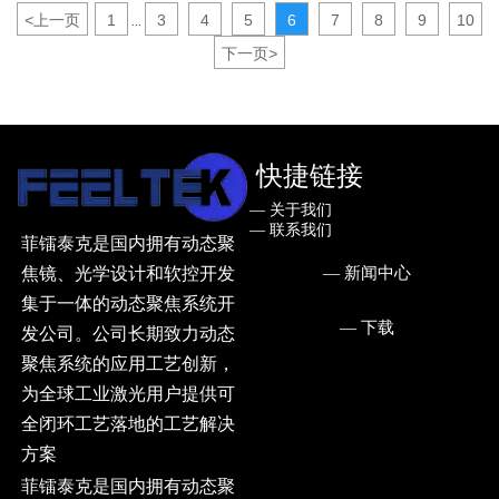
<
上一页
1
3
4
5
6
7
8
9
10
...
下一页
>
快捷链接
— ㅤ关于我们
— ㅤ联系我们
菲镭泰克是国内拥有动态聚
— ㅤ新闻中心
焦镜、光学设计和软控开发
集于一体的动态聚焦系统开
— ㅤ下载
发公司。公司长期致力动态
聚焦系统的应用工艺创新，
为全球工业激光用户提供可
全闭环工艺落地的工艺解决
方案
菲镭泰克是国内拥有动态聚