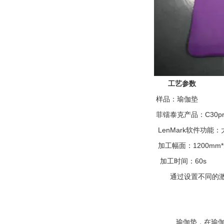
工艺参数
样品：瑜伽垫
C30p
菲镭泰克产品：
LenMark
软件功能：
1200mm*
加工幅面：
60s
加工时间：
通过设置不同的
瑜伽垫，在瑜伽