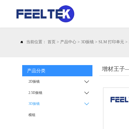
当前位置：
首页
>
产品中心
>
3D振镜
>
SLM 打印单元
>

增材王子—
产品分类

2D振镜

2.5D振镜

3D振镜
模组