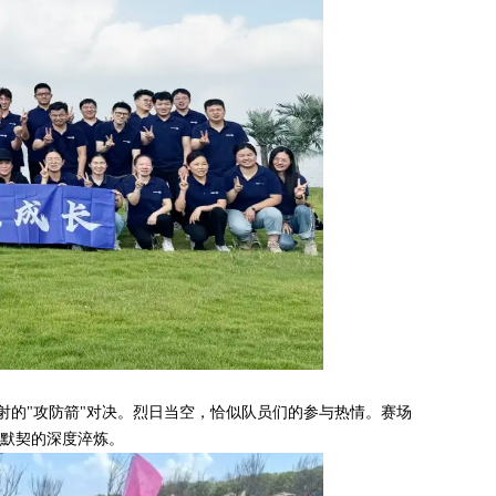
射的"攻防箭"对决。烈日当空，恰似队员们的参与热情。赛场
与默契的深度淬炼。