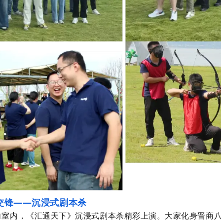
交锋——沉浸式剧本杀
内，《汇通天下》沉浸式剧本杀精彩上演。大家化身晋商八