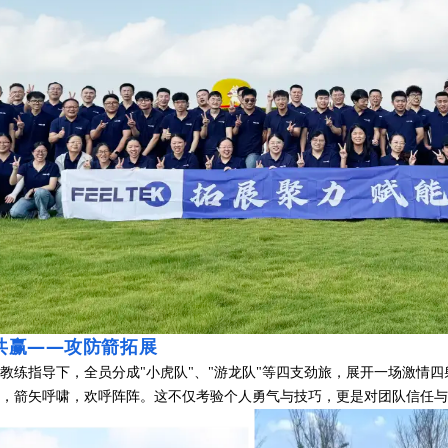
共赢——攻防箭拓展
指导下，全员分成"小虎队"、"游龙队"等四支劲旅，展开一场激情四
作，箭矢呼啸，欢呼阵阵。这不仅考验个人勇气与技巧，更是对团队信任