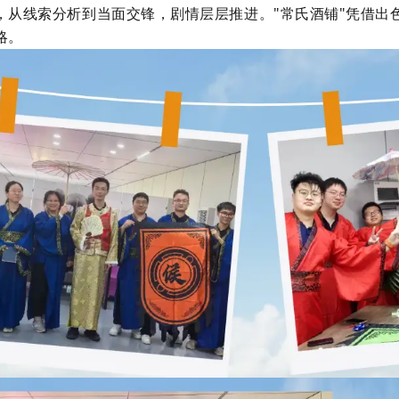
，从线索分析到当面交锋，剧情层层推进。"常氏酒铺"凭借出
略。