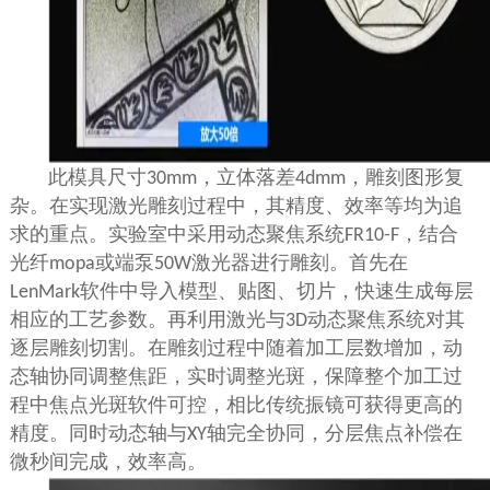
此模具尺寸
，立体落差
，雕刻图形复
30mm
4dmm
杂。在实现激光雕刻过程中，其精度、效率等均为追
求的重点。实验室中采用动态聚焦系统
，结合
FR10-F
光纤
或端泵
激光器进行雕刻。首先在
mopa
50W
软件中导入模型、贴图、切片，快速生成每层
LenMark
相应的工艺参数。再利用激光与
动态聚焦系统对其
3D
逐层雕刻切割。在雕刻过程中随着加工层数增加，动
态轴协同调整焦距，实时调整光斑，保障整个加工过
程中焦点光斑软件可控，相比传统振镜可获得更高的
精度。同时动态轴与
轴完全协同，分层焦点补偿在
XY
微秒间完成，效率高。