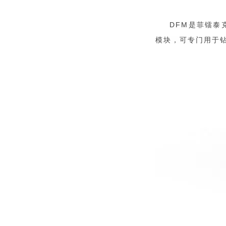
DFM
是菲镭泰
模块，可专门用于