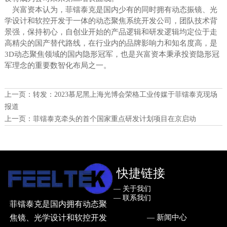
兴富资本认为，菲镭泰克是国内少有的同时拥有动态振镜、光
学设计和软控开发于一体的动态聚焦系统开发公司，团队技术背
景强，保持初心，自创业开始的产品逻辑和研发逻辑均定位于走
高精尖的国产替代路线，在行业内的品牌影响力和知名度高，是
3D动态聚焦领域的国内隐形冠军，也是兴富资本秉承投资隐形冠
军理念的重要数智化布局之一。
上一页：
转发：2023慕尼黑上海光博会荣格工业传媒于菲镭泰克现场
报道
上一页：
菲镭泰克牵头的首个国家重点研发计划项目在京启动
快捷链接
— ㅤ关于我们
— ㅤ联系我们
菲镭泰克是国内拥有动态聚
— ㅤ新闻中心
焦镜、光学设计和软控开发