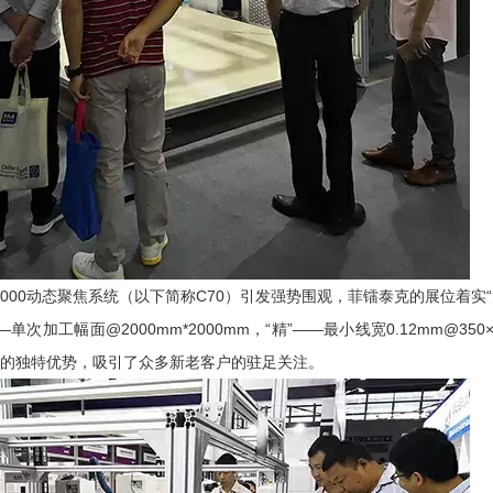
×2000动态聚焦系统（以下简称C70）引发强势围观，菲镭泰克的展位着实“
——单次加工幅面@2000mm*2000mm，“精”——最小线宽0.12mm@3
求的独特优势，吸引了众多新老客户的驻足关注。