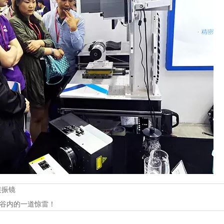
接振镜
，龙凤谷内的一道惊雷！